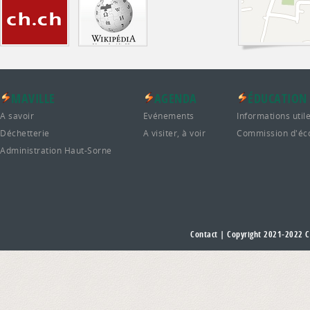
MAVILLE
AGENDA
ÉDUCATION
A savoir
Evénements
Informations util
Déchetterie
A visiter, à voir
Commission d'éc
Administration Haut-Sorne
Contact
| Copyright 2021-2022
C