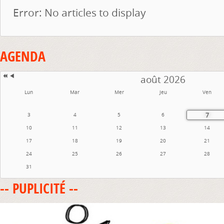
Error: No articles to display
AGENDA
août 2026
Lun
Mar
Mer
Jeu
Ven
7
3
4
5
6
10
11
12
13
14
17
18
19
20
21
24
25
26
27
28
31
-- PUPLICITÉ --