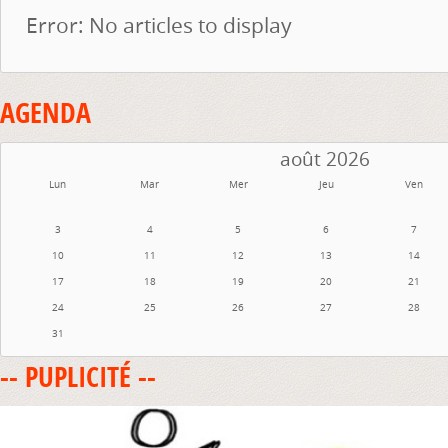
Error: No articles to display
AGENDA
août 2026
Lun
Mar
Mer
Jeu
Ven
3
4
5
6
7
10
11
12
13
14
17
18
19
20
21
24
25
26
27
28
31
-- PUPLICITÉ --