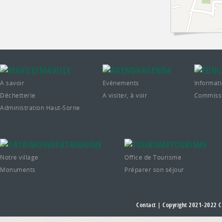
MAVILLE
AGENDA
A savoir
Evénements
Informati
Déchetterie
A visiter, à voir
Commissi
Administration Haut-Sorne
PATRIMOINE
TOURISME
Notre village
Office de Tourisme
Monuments
Préparer son séjour
Contact
| Copyright 2021-2022
C