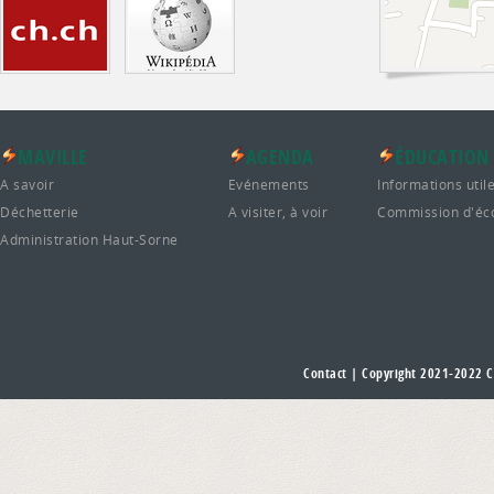
MAVILLE
AGENDA
ÉDUCATION
A savoir
Evénements
Informations util
Déchetterie
A visiter, à voir
Commission d'éc
Administration Haut-Sorne
Contact
| Copyright 2021-2022
C