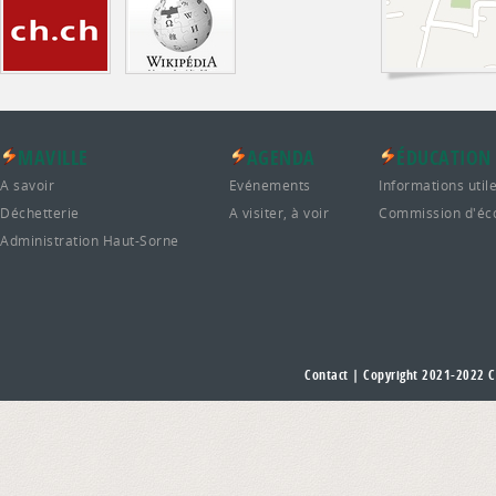
MAVILLE
AGENDA
ÉDUCATION
A savoir
Evénements
Informations util
Déchetterie
A visiter, à voir
Commission d'éc
Administration Haut-Sorne
Contact
| Copyright 2021-2022
C