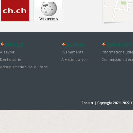
MAVILLE
AGENDA
ÉDUCATION
A savoir
Evénements
Informations util
Déchetterie
A visiter, à voir
Commission d'éc
Administration Haut-Sorne
Contact
| Copyright 2021-2022
C