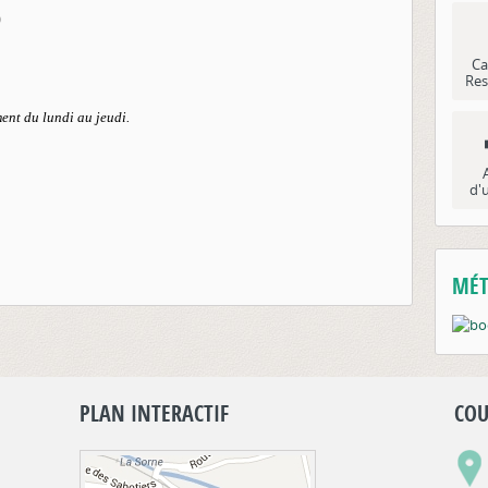
0
Ca
Res
ent du lundi au jeudi.
d'
MÉT
PLAN INTERACTIF
COU