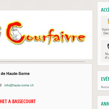
ACC
Votr
Dec
Nu
d'
----------------------------------------------------------------------------------------
de Haute-Sorne
EVÉ
00
info@haute-sorne.ch
Aucun
CHET A BASSECOURT
ANN