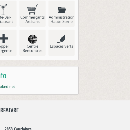
fé-Bar-
Commerçants
Administration
taurant
Artisans
Haute-Sorne
Appel
Centre
Espaces verts
urgence
Rencontres
ÉO
RFAIVRE
2853 Courfaivre