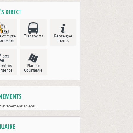
ÈS DIRECT
e compte
Transports
Renseigne
onexion
ments
méros
Plan de
urgence
Courfaivre
NEMENTS
 évènement à venir!
UAIRE