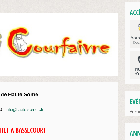
ACC
Votr
Dec
Nu
d'
----------------------------------------------------------------------------------------
de Haute-Sorne
EVÉ
00
info@haute-sorne.ch
Aucun
CHET A BASSECOURT
ANN