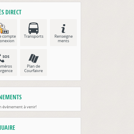
ÈS DIRECT
e compte
Transports
Renseigne
onexion
ments
méros
Plan de
urgence
Courfaivre
NEMENTS
 évènement à venir!
UAIRE