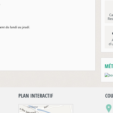
0
Ca
Res
ent du lundi au jeudi.
d'
MÉT
PLAN INTERACTIF
COU