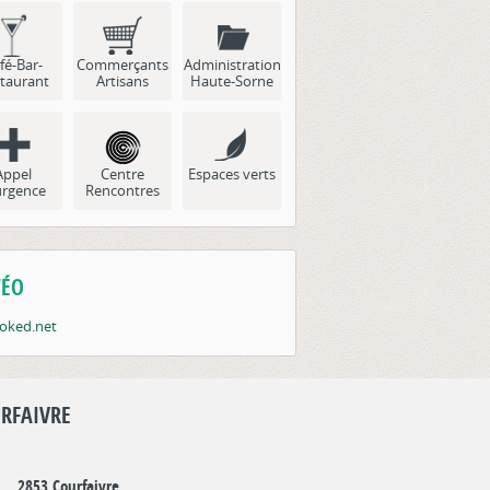
fé-Bar-
Commerçants
Administration
taurant
Artisans
Haute-Sorne
Appel
Centre
Espaces verts
urgence
Rencontres
ÉO
RFAIVRE
2853 Courfaivre